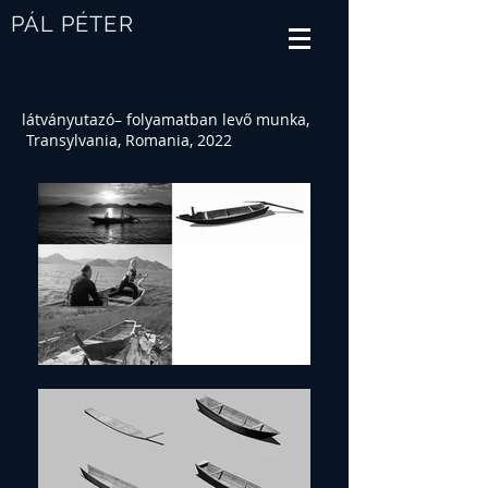
PÁL PÉTER
látványutazó– folyamatban levő munka,
Transylvania, Romania, 2022